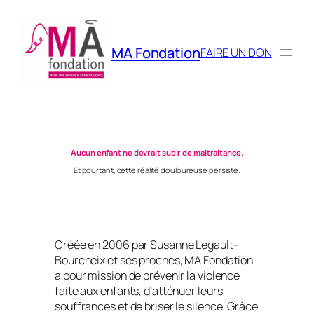
Skip
to
content
MA Fondation
FAIRE UN DON
Aucun enfant ne devrait subir de maltraitance.
Et pourtant, cette réalité douloureuse persiste.
Créée en 2006 par Susanne Legault-
Bourcheix et ses proches, MA Fondation
a pour mission de prévenir la violence
faite aux enfants, d’atténuer leurs
souffrances et de briser le silence. Grâce