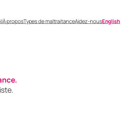
il
À propos
Types de maltraitance
Aidez-nous
English
ance.
iste.