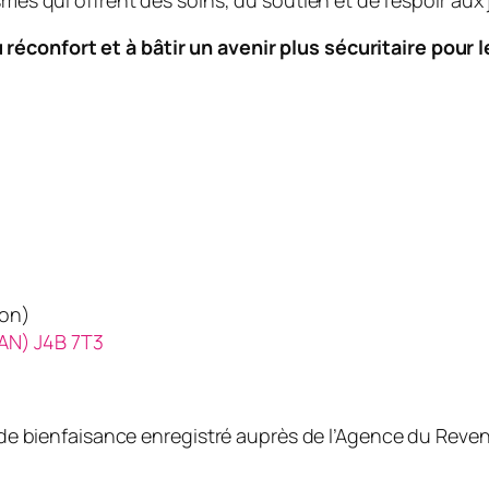
s qui offrent des soins, du soutien et de l’espoir aux 
u réconfort et à bâtir un avenir plus sécuritaire pour 
ion)
CAN) J4B 7T3
 de bienfaisance enregistré auprès de l’Agence du Rev