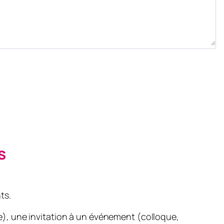
s
ts.
e
), une invitation à un événement (
colloque,