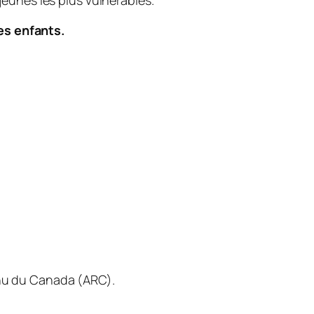
jeunes les plus vulnérables.
les enfants.
enu du Canada (ARC).