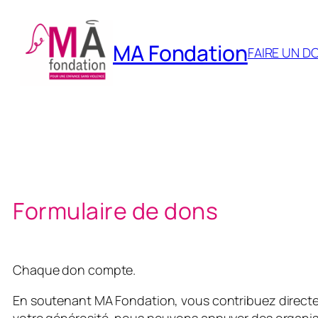
Skip
to
MA Fondation
content
FAIRE UN D
Formulaire de dons
Chaque don compte.
En soutenant MA Fondation, vous contribuez directem