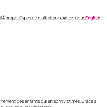
il
À propos
Types de maltraitance
Aidez-nous
English
gnement des enfants qui en sont victimes. Grâce à