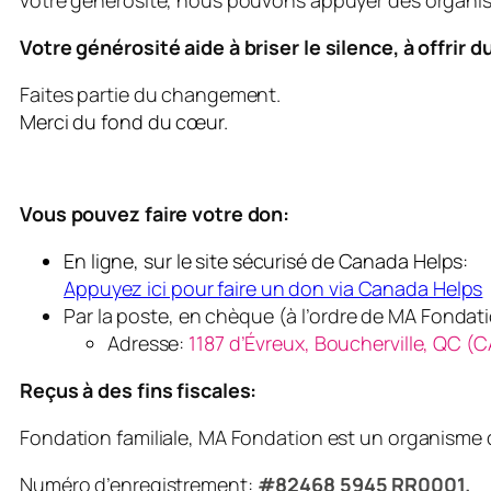
votre générosité, nous pouvons appuyer des organisme
Votre générosité aide à briser le silence, à offrir d
Faites partie du changement.
Merci du fond du cœur.
Vous pouvez faire votre don:
En ligne, sur le site sécurisé de Canada Helps:
Appuyez ici pour faire un don via Canada Helps
Par la poste, en chèque (à l’ordre de MA Fondat
Adresse:
1187 d’Évreux, Boucherville, QC (
Reçus à des fins fiscales:
Fondation familiale, MA Fondation est un organisme
Numéro d’enregistrement:
#82468 5945 RR0001.